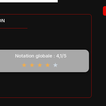
ON
Notation globale : 4,1/5
★
★
★
★
★