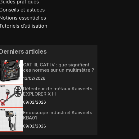
Guides pratiques
Conseils et astuces
Notions essentielles
Tutoriels d’utilisation
Derniers articles
CAT III, CAT IV : que signifient
ces normes sur un multimètre ?
13/02/2026
Détecteur de métaux Kaiweets
EXPLORER X III
09/02/2026
Endoscope industriel Kaiweets
KBA01
09/02/2026