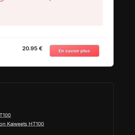
20.95 €
HT100
sion Kaiweets HT100