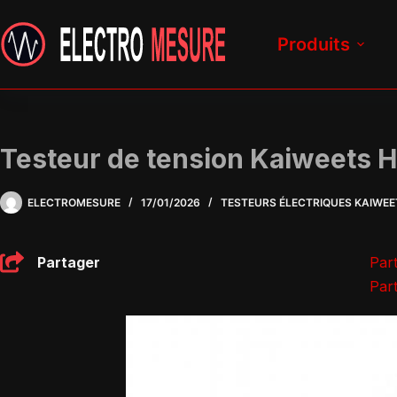
Passer
au
Produits
contenu
Testeur de tension Kaiweets 
ELECTROMESURE
17/01/2026
TESTEURS ÉLECTRIQUES KAIWEE
Partager
Par
Part